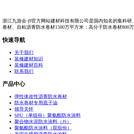
浙江九游会·j9官方网站建材科技有限公司是国内知名的集科
卷材、自粘沥青防水卷材1500万平方米；高分子防水卷材800
快速导航
关于我们
装修建材知识
装修建材百科
联系我们
产品中心
弹性体改性沥青防水卷材
防水卷材专用底子油
领导关怀
SPU（单组份）聚氨酯防水涂料
聚合物水泥防水涂料（JS）
聚氨酯防水涂料（双组份）